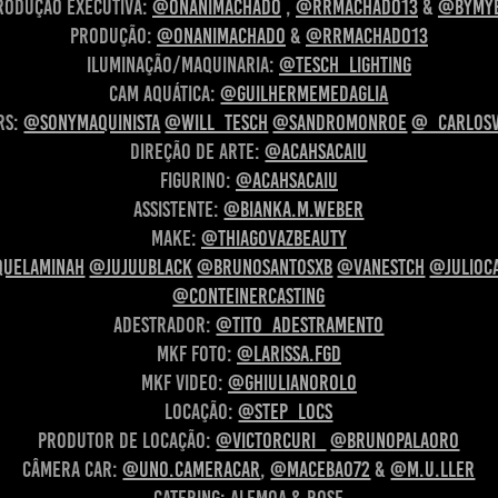
rodução executiva:
@onanimachado
,
@rrmachado13
&
@bymy
Produção:
@onanimachado
&
@rrmachado13
Iluminação/maquinaria:
@tesch_lighting
Cam Aquática:
@guilhermemedaglia
rs:
@sonymaquinista
@will_tesch
@sandromonroe
@_carlosv
Direção de Arte:
@acahsacaiu
Figurino:
@acahsacaiu
Assistente:
@bianka.m.weber
Make:
@thiagovazbeauty
uelaminah
@jujuublack
@brunosantosxb
@vanestch
@julioca
@conteinercasting
Adestrador:
@tito_adestramento
MKF Foto:
@larissa.fgd
MKF Video:
@ghiulianorolo
Locação:
@step_locs
Produtor de locação:
@victorcuri_
@brunopalaoro
Câmera Car:
@uno.cameracar
,
@macebao72
&
@m.u.ller