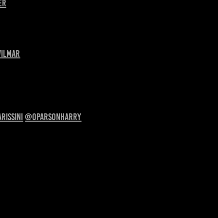
er
ilmar
rissini
@oparsonharry