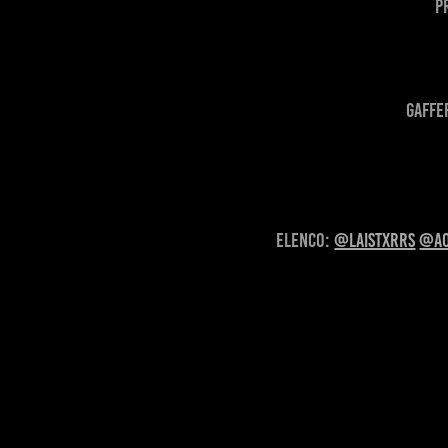
P
Gaffe
Elenco:
@laistxrrs
@aq