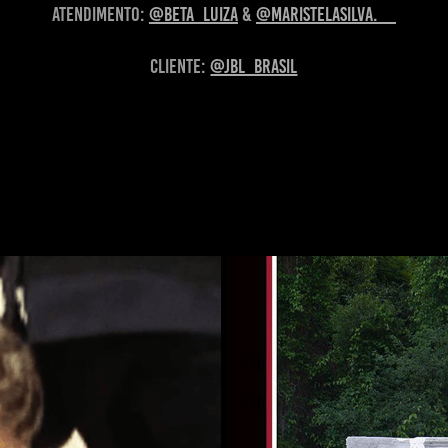
Atendimento:
@beta_luiza
&
@maristelasilva.__
Cliente:
@jbl_brasil
2K23
Fotos Doubl