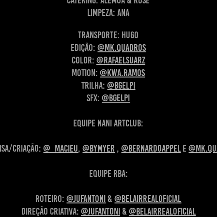
Catering: Alemoa & Rose
Limpeza: Ana
Transporte: Hugo
Edição:
@mk.quadros
Color:
@rafaelsuarz
Motion:
@kwa.ramos
Trilha:
@bgelpi
SFX:
@bgelpi
Equipe Nani ArtClub:
isa/criação:
@_macieu
,
@bymyer
,
@bernardoappel
e
@mk.qu
Equipe RBA:
Roteiro:
@jufantoni
&
@belairrealoficial
Direção criativa:
@jufantoni
&
@belairrealoficial