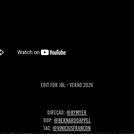
Edit for JBL - Verão 2026
Direção:
@bymyer
DoP:
@bernardoappel
1Ac:
@viniciusfrancon